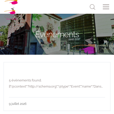
Évènements
5 évènements found.
[{"@context":"http://schema.org","@type":"Event","name":"Dans...
9 juillet 2026