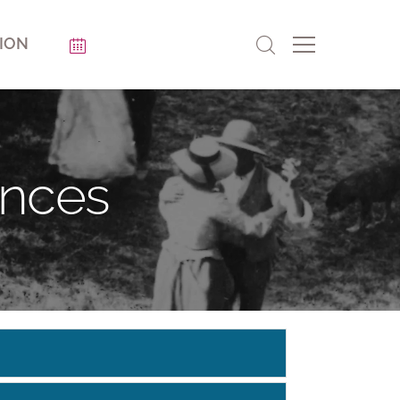
ION
ences