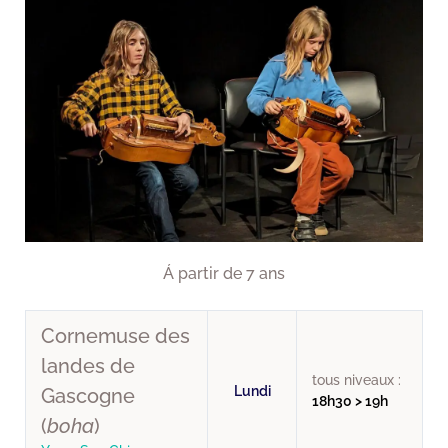
Á partir de 7 ans
Cornemuse des
landes de
tous niveaux :
Lundi
Gascogne
18h30 > 19h
(
boha
)