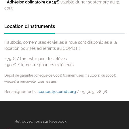
•
Adhésion obligatoire de 15€
valable du 1er septembre au 31
août.
Location d’instruments
Hautbois, cornemuses et vielles à roue sont disponibles à la
location pour les adhérents au COMDT :
• 75 € / trimestre pour les élèves
• 90 € / trimestre pour les extérieurs
Dépôt de garantie : chèque de 600€ (cornemuses, hautbois) ou 1000€
(vielles) à renouveler tous les ans.
Renseignements :
contact@comdt.org
/ 05 34 51 28 38.
Retrouvez nous sur Facebook