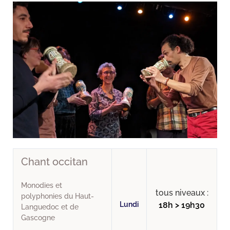
Chant occitan
Monodies et
tous niveaux :
polyphonies du Haut-
Lundi
18h > 19h30
Languedoc et de
Gascogne