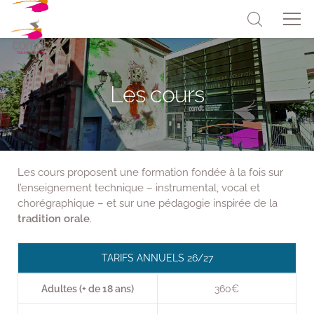
Les cours
Les cours proposent une formation fondée à la fois sur
l’enseignement technique – instrumental, vocal et
chorégraphique – et sur une pédagogie inspirée de la
tradition orale
.
TARIFS ANNUELS 26/27
Adultes (+ de 18 ans)
360€