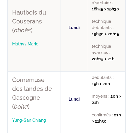
répertoire :
18h45 > 19h30
Hautbois du
Couserans
technique
Lundi
débutants :
(
aboès
)
19h30 > 20h15
Mathys Marie
technique
avancés :
20h15 > 21h
débutants :
Cornemuse
19h > 20h
des landes de
moyens :
20h >
Gascogne
Lundi
21h
(
boha
)
confirmés :
21h
Yung-San Chiang
> 21h30