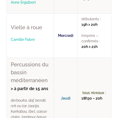
Anne Enjalbert
débutants :
19h > 20h
Vielle à roue
Mercredi
moyens –
Camille Fabre
confirmés :
20h > 21h
Percussions du
bassin
méditerranéen
> à partir de 15 ans
tous niveaux
:
Jeudi
18h30 – 20h
derbouka, daf, bendir,
rek ou tar, taarija,
karkabou, tbel, caisse
claire, tambour basse