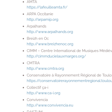
AMTA
https://lafeuilleamta.fr/
ARPA Occitanie
http://arpamip.org
Arpalhands
http://www.arpalhands.org
Breizh en Oc
http://www.breizhenoc.org
CIMM – Centre International de Musiques Médiév
http://cimmducielauxmarges.org/
CMTRA
http://www.cmtra.org
Conservatoire à Rayonnement Régional de Toul
https://conservatoirerayonnementregional.toulou
Collectif ça-i
http://www.ca-i.org
Convivencia
http://www.convivencia.eu
DASTUM