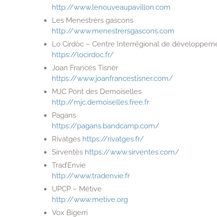
http://www.lenouveaupavillon.com
Les Menestrèrs gascons
http://www.menestrersgascons.com
Lo Cirdòc – Centre Interrégional de développeme
https://locirdoc.fr/
Joan Francés Tisnèr
https://www.joanfrancestisner.com/
MJC Pont des Demoiselles
http://mjc.demoiselles.free.fr
Pagans
https://pagans.bandcamp.com/
Rivatges
https://rivatges.fr/
Sirventès
https://www.sirventes.com/
Trad’Envie
http://www.tradenvie.fr
UPCP – Métive
http://www.metive.org
Vox Bigerri