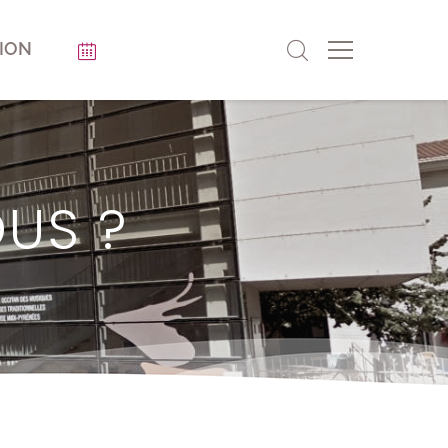
ION
US ?