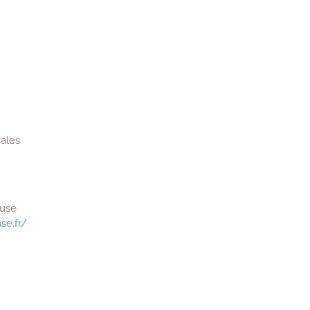
ales
ouse
se.fr/