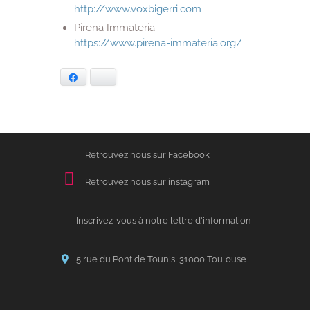
http://www.voxbigerri.com
Pirena Immateria
https://www.pirena-immateria.org/
Facebook
Bluesky
Retrouvez nous sur Facebook
Retrouvez nous sur instagram
Inscrivez-vous à notre lettre d'information
5 rue du Pont de Tounis, 31000 Toulouse