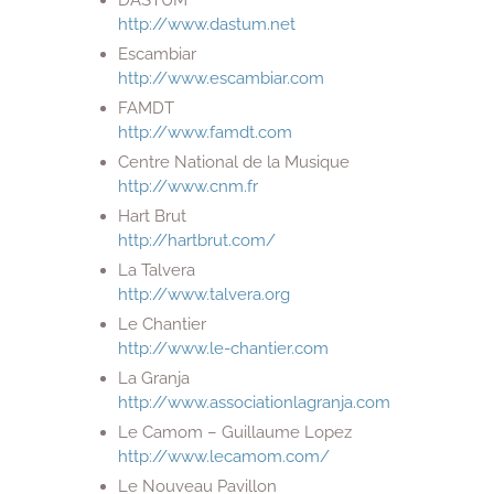
http://www.dastum.net
Escambiar
http://www.escambiar.com
FAMDT
http://www.famdt.com
Centre National de la Musique
http://www.cnm.fr
Hart Brut
http://hartbrut.com/
La Talvera
http://www.talvera.org
Le Chantier
http://www.le-chantier.com
La Granja
http://www.associationlagranja.com
Le Camom – Guillaume Lopez
http://www.lecamom.com/
Le Nouveau Pavillon