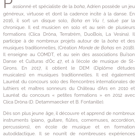
P
assionné et spécialiste de la
boha
, Adrien possède un jeu
généreux, virtuose et dont la cadence incite à la danse. En
2016, il sort un disque solo,
Boha en Viu !
, salué par la
chronique. Il est musicien en solo et au sein de plusieurs
formations (Clica Dròna, Terratrèm, DuoBois, La Vesina). Il
participe à de nombreux projets autour de la
boha
et des
musiques traditionnelles, (Création
Monde de Bohas
en 2018).
Il enseigne au COMDT, et au sein des associations Bui’son
Danse et Culturas d’Òc 47, et à l’école de musique de St-
Girons. En 2017, il obtient le DEM (Diplôme d’études
musicales) en musiques traditionnelles. Il est également
Lauréat du concours solo des Rencontres internationales de
luthiers et maîtres sonneurs du Château d’Ars en 2010 et
Lauréat du concours « petites formations » en 2012 avec
Clica Dròna (D. Detammaecker et B. Fontanille).
Dès son plus jeune âge, il découvre et apprend de nombreux
instruments (piano, guitare, flûtes, cornemuses, accordéon,
percussions), en école de musique et en formation
autodidactique. Il se nourrit de nombreuses expériences