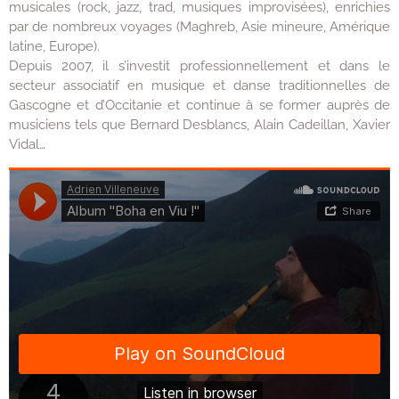
musicales (rock, jazz, trad, musiques improvisées), enrichies
par de nombreux voyages (Maghreb, Asie mineure, Amérique
latine, Europe).
Depuis 2007, il s’investit professionnellement et dans le
secteur associatif en musique et danse traditionnelles de
Gascogne et d’Occitanie et continue à se former auprès de
musiciens tels que Bernard Desblancs, Alain Cadeillan, Xavier
Vidal…