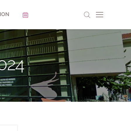
ION
024