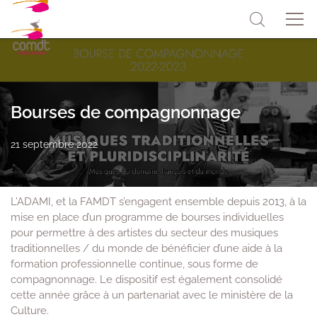
Bourses de compagnonnage
21 septembre 2022
L’ADAMI, et la FAMDT s’engagent ensemble depuis 2013, à la
mise en place d’un programme de bourses individuelles
pour permettre à des artistes du secteur des musiques
traditionnelles / du monde de bénéficier d’une aide à la
formation professionnelle continue, sous forme de
compagnonnage. Le dispositif est également consolidé
cette année grâce à un partenariat avec le ministère de la
Culture.