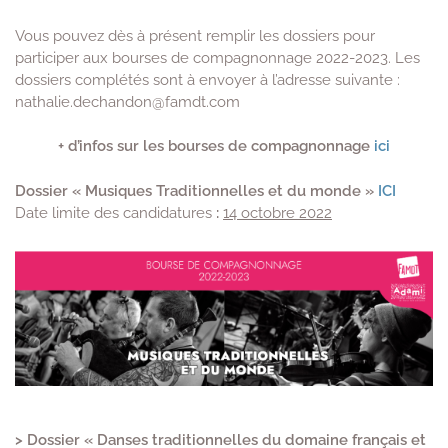
Vous pouvez dès à présent remplir les dossiers pour
participer aux bourses de compagnonnage 2022-2023. Les
dossiers complétés sont à envoyer à l’adresse suivante :
nathalie.dechandon@famdt.com
+ d’infos sur les bourses de compagnonnage
ici
Dossier « Musiques Traditionnelles et du monde »
ICI
Date limite des candidatures
:
14 octobre 2022
> Dossier « Danses traditionnelles du domaine français et