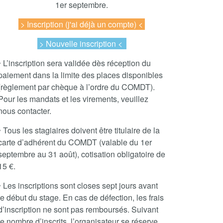
1er septembre.
> Inscription
(j'ai déjà un compte) <
> Nouvelle inscription <
• L’inscription sera validée dès réception du
paiement dans la limite des places disponibles
(règlement par chèque à l’ordre du COMDT).
Pour les mandats et les virements, veuillez
nous contacter.
• Tous les stagiaires doivent être titulaire de la
carte d’adhérent du COMDT (valable du 1er
septembre au 31 août), cotisation obligatoire de
15 €.
• Les inscriptions sont closes sept jours avant
le début du stage. En cas de défection, les frais
d’inscription ne sont pas remboursés. Suivant
le nombre d’inscrits, l’organisateur se réserve