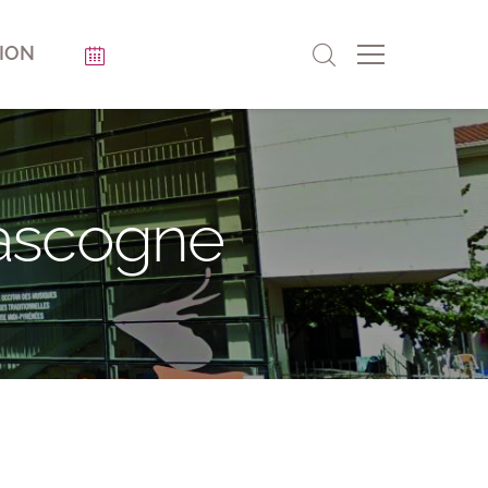
ION
ascogne