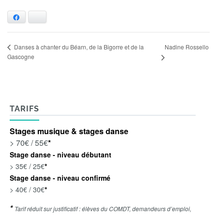
Facebook
Bluesky
Nadine Rossello
Danses à chanter du Béarn, de la Bigorre et de la
Gascogne
TARIFS
Stages musique & stages danse
> 70€ / 55€
*
Stage danse - niveau débutant
> 35€ / 25€
*
Stage danse - niveau confirmé
> 40€ / 30€
*
*
Tarif réduit sur justificatif : élèves du COMDT, demandeurs d’emploi,