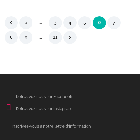
1
…
3
4
5
6
7
8
9
…
12
Retrouvez nous sur Facebook
Retrouvez nous sur instagram
Inscrivez-vous à notre lettre d'information