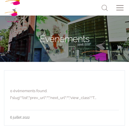
Évènements
0 évènements found.
{"slug":"list","prev_url":"","next_url":"","view_class":"T...
6 juillet 2022