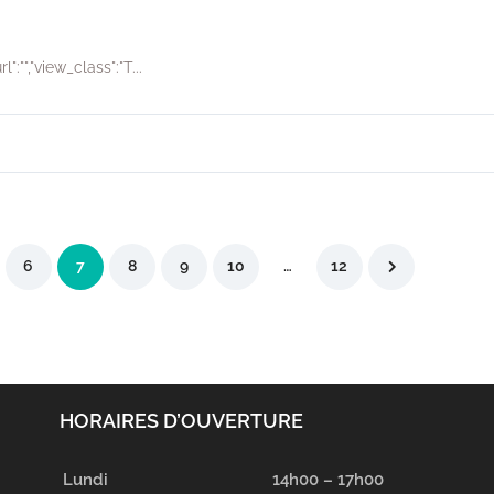
":"","view_class":"T...
6
7
8
9
10
…
12
HORAIRES D’OUVERTURE
Lundi
14h00 – 17h00