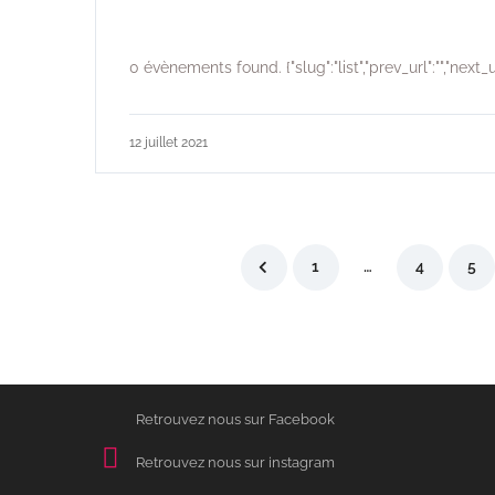
0 évènements found. {"slug":"list","prev_url":"","next_url
12 juillet 2021
1
…
4
5
Retrouvez nous sur Facebook
Retrouvez nous sur instagram