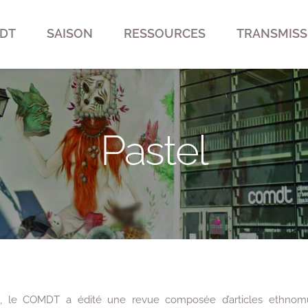
DT
SAISON
RESSOURCES
TRANSMISS
Pastel
 le COMDT a édité une revue composée d’articles ethnomusic