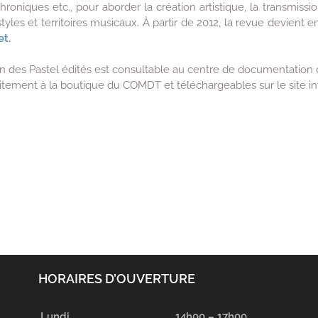
chroniques etc., pour aborder la création artistique, la transmiss
yles et territoires musicaux. À partir de 2012, la revue devient
et
.
ion des Pastel édités est consultable au centre de documentati
uitement à la boutique du COMDT et téléchargeables sur le site i
HORAIRES D’OUVERTURE
Lundi
14h00 – 17h00