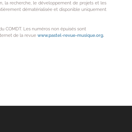
ion, la recherche, le développement de projets et les
 entièrement dématérialisée et disponible uniquement
on du COMDT. Les numéros non épuisés sont
nternet de la revue
www.pastel-revue-musique.org
.