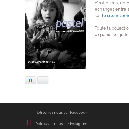
d’entretiens, de 
échanges entre st
sur
le site intern
Toute la collect
disponibles grat
Facebook
Bluesky
Retrouvez nous sur Facebook
Retrouvez nous sur instagram