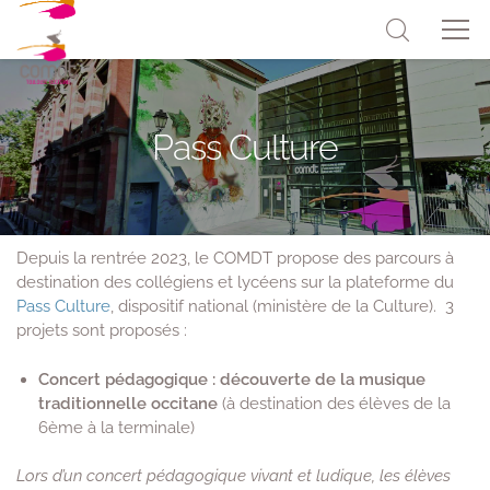
Pass Culture
Depuis la rentrée 2023, le COMDT propose des parcours à
destination des collégiens et lycéens sur la plateforme du
Pass Culture
, dispositif national (ministère de la Culture). 3
projets sont proposés :
Concert pédagogique
: découverte de la musique
traditionnelle occitane
(à destination des élèves de la
6ème à la terminale)
Lors d’un concert pédagogique vivant et ludique, les élèves