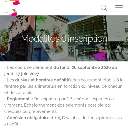
Modalités d’inscription
• Les cours se déroulent
du lundi 28 septembre 2026 au
jeudi 17 juin 2027
.
•
Les
durées et horaires définitifs
des cours sont établis à la
rentrée par les animateurs en fonction du niveau de chacun
et des effectifs.
•
Règlement
à l’inscription : par CB, chèque, espèces ou
virement. Echelonnement des paiements possible par
chèques ou prélèvements.
•
Adhésion obligatoire de 15€
valable du 1er septembre au
31 août.