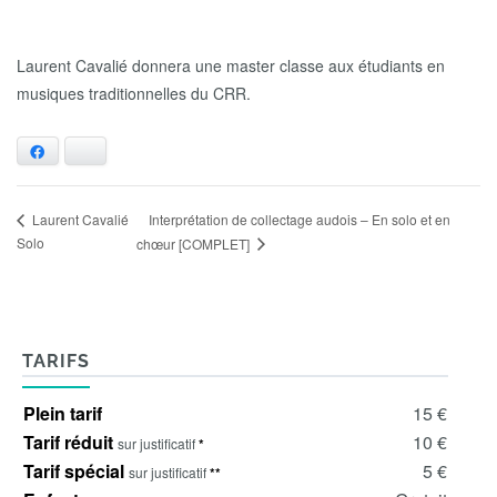
Laurent Cavalié donnera une master classe aux étudiants en
musiques traditionnelles du CRR.
Facebook
Bluesky
Interprétation de collectage audois – En solo et en
Laurent Cavalié
Solo
chœur [COMPLET]
TARIFS
Plein tarif
15 €
Tarif réduit
10 €
sur justificatif
*
Tarif spécial
5 €
sur justificatif
**