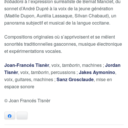
trobadors
à l’expression surréaliste de Bernat Manciet, du
sonnet d’André Dupré à la voix de la jeune génération
(Maëlle Dupon, Aurélia Lassaque, Silvan Chabaud), un
panorama subjectif et musical de la langue occitane.
Compositions originales où s’apprivoisent et se mêlent
sonorités traditionnelles gasconnes, musique électronique
et expérimentations vocales.
Joan-Francés Tisnèr
, voix,
tamborin
, machines ;
Jordan
Tisnèr
, voix,
tamborin
, percussions ;
Jakes Aymonino
,
voix, guitares, machines ;
Sanz Grosclaude
, mise en
espace sonore
© Joan Francés Tisnèr
Facebook
Bluesky