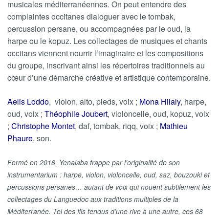
musicales méditerranéennes. On peut entendre des
complaintes occitanes dialoguer avec le tombak,
percussion persane, ou accompagnées par le oud, la
harpe ou le kopuz. Les collectages de musiques et chants
occitans viennent nourrir l’imaginaire et les compositions
du groupe, inscrivant ainsi les répertoires traditionnels au
cœur d’une démarche créative et artistique contemporaine.
Aelis Loddo
, violon, alto, pieds, voix ;
Mona Hilaly
, harpe,
oud, voix ;
Théophile Joubert
, violoncelle, oud, kopuz, voix
;
Christophe Montet
, daf, tombak, riqq, voix ;
Mathieu
Phaure
, son.
Formé en 2018, Yenalaba frappe par l’originalité de son
instrumentarium : harpe, violon, violoncelle, oud, saz, bouzouki et
percussions persanes… autant de voix qui nouent subtilement les
collectages du Languedoc aux traditions multiples de la
Méditerranée.
Tel des fils tendus d’une rive à une autre, ces 68